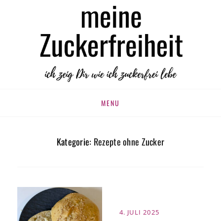
MEINE
zuckerfrei leben
ZUCKERFREIHEIT
Skip
MENU
to
content
Kategorie:
Rezepte ohne Zucker
POSTED
4. JULI 2025