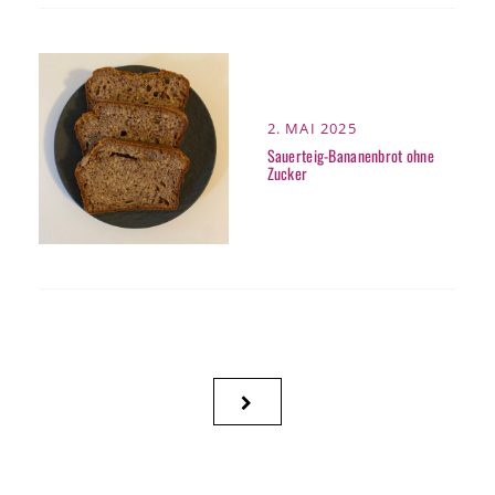
POSTED
2. MAI 2025
ON
Sauerteig-Bananenbrot ohne
Zucker
Seitennummerierung
NEXT
der
PAGE
Beiträge