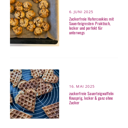
POSTED
6. JUNI 2025
ON
Zuckerfreie Hafercookies mit
Sauerteigresten: Praktisch,
lecker und perfekt für
unterwegs
POSTED
16. MAI 2025
ON
zuckerfreie Sauerteigwaffeln:
Knusprig, lecker & ganz ohne
Zucker