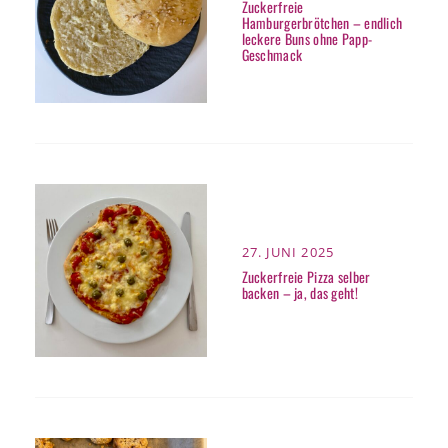
ON
Zuckerfreie
Hamburgerbrötchen – endlich
leckere Buns ohne Papp-
Geschmack
POSTED
27. JUNI 2025
ON
Zuckerfreie Pizza selber
backen – ja, das geht!