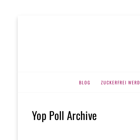
MEINE ZUC
zuckerfrei leben
Skip
BLOG
ZUCKERFREI WERD
to
content
Yop Poll Archive