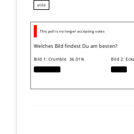
vote
This poll is no longer accepting votes
Welches Bild findest Du am besten?
Bild 1: Crumble
36.01%
Bild 2: Eck