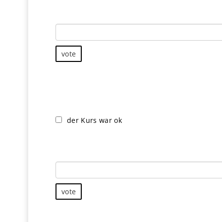
emotional
vote
Was am zuckerfrei-Onlinekurs war besonders to
der Kurs war ok
Besonders toll fand ich, dass...
vote