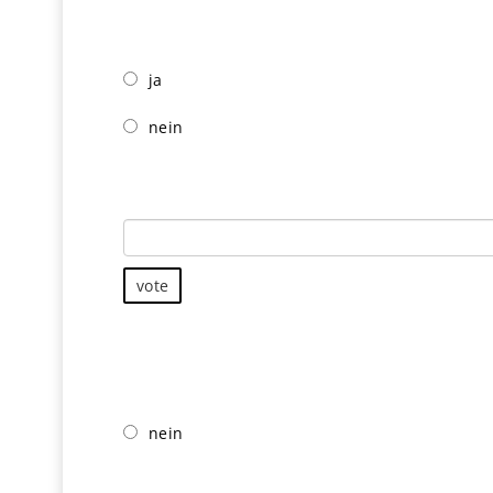
Würdest Du den Kurs weiterempfehlen? Warum
ja
nein
Sag mir: warum oder warum nicht?
vote
Möchtest Du mir noch irgendwas anderes mitte
nein