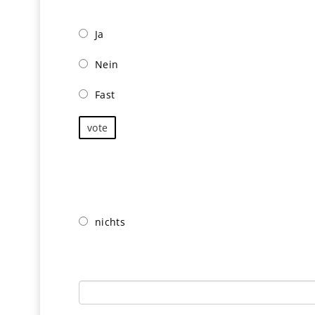
Bist mit meinem Onlinekurs zuckerfrei geword
Ja
Nein
Fast
vote
Was ist anders, seit Du weniger Zucker isst? (kör
nichts
körperlich