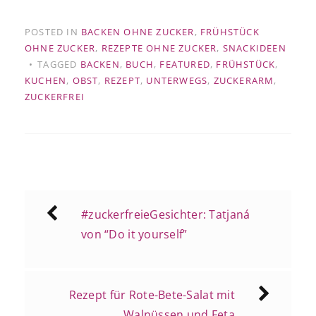
POSTED IN
BACKEN OHNE ZUCKER
,
FRÜHSTÜCK
OHNE ZUCKER
,
REZEPTE OHNE ZUCKER
,
SNACKIDEEN
TAGGED
BACKEN
,
BUCH
,
FEATURED
,
FRÜHSTÜCK
,
KUCHEN
,
OBST
,
REZEPT
,
UNTERWEGS
,
ZUCKERARM
,
ZUCKERFREI
Beitragsnavigation
#zuckerfreieGesichter: Tatjaná
von “Do it yourself”
Rezept für Rote-Bete-Salat mit
Walnüssen und Feta