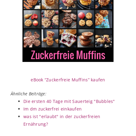
eBook “Zuckerfreie Muffins” kaufen
Ähnliche Beiträge:
Die ersten 40 Tage mit Sauerteig "Bubbles"
Im dm zuckerfrei einkaufen
was ist "erlaubt" in der zuckerfreien
Ernährung?