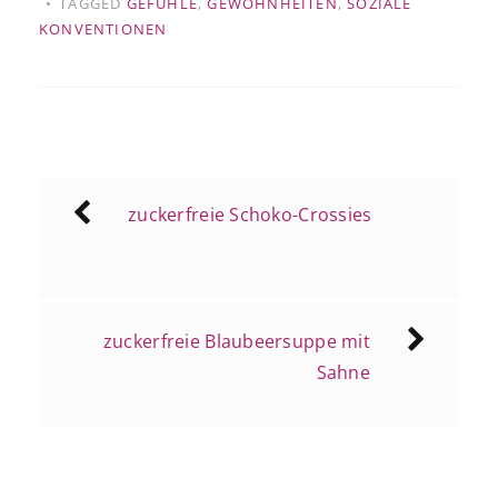
TAGGED
GEFÜHLE
,
GEWOHNHEITEN
,
SOZIALE
KONVENTIONEN
Beitragsnavigation
zuckerfreie Schoko-Crossies
zuckerfreie Blaubeersuppe mit
Sahne