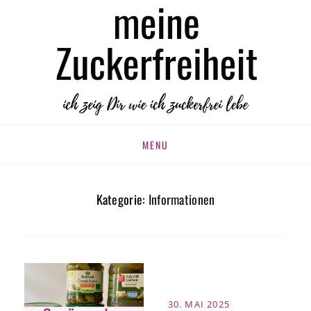
MEINE
zuckerfrei leben
ZUCKERFREIHEIT
Skip
MENU
to
content
Kategorie:
Informationen
POSTED
30. MAI 2025