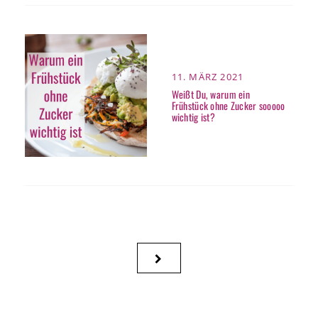
POSTED
11. MÄRZ 2021
ON
Weißt Du, warum ein
Frühstück ohne Zucker sooooo
wichtig ist?
Seitennummerierung
NEXT
der
PAGE
Beiträge