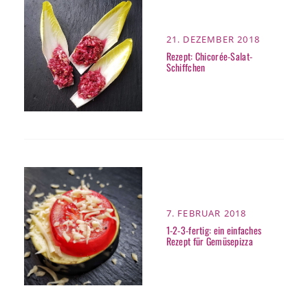
POSTED
21. DEZEMBER 2018
ON
Rezept: Chicorée-Salat-
Schiffchen
POSTED
7. FEBRUAR 2018
ON
1-2-3-fertig: ein einfaches
Rezept für Gemüsepizza