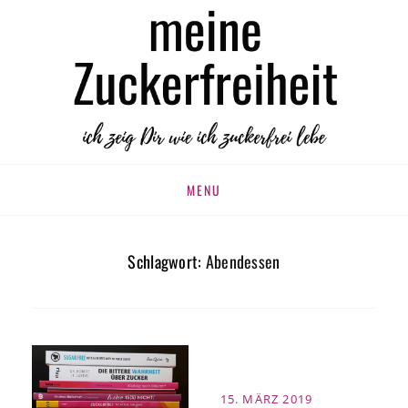
MEINE
zuckerfrei leben
ZUCKERFREIHEIT
Skip
MENU
to
content
Schlagwort:
Abendessen
POSTED
15. MÄRZ 2019