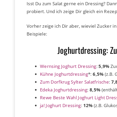
Isst Du zum Salat gerne ein Dressing? Dan
probiert. Und ich zeige Dir gleich ein Reze
Vorher zeige ich Dir aber, wieviel Zucker i
Beispiele:
Joghurtdressing: Zu
Wernsing Joghurt Dressing
:
5,9%
Zuc
Kühne Joghurtdressing
*:
6,5%
(z.B. 
Zum Dorfkrug Sylter Salatfrische
:
7,
Edeka Joghurtdressing
:
8,5%
(enthäl
Rewe Beste Wahl Joghurt Light Dres
ja! Joghurt Dressing
:
12%
(z.B. Gluko