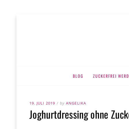
MEINE ZUC
zuckerfrei leben
Skip
BLOG
ZUCKERFREI WERD
to
content
POSTED
19. JULI 2019
by
ANGELIKA
Joghurtdressing ohne Zuck
ON