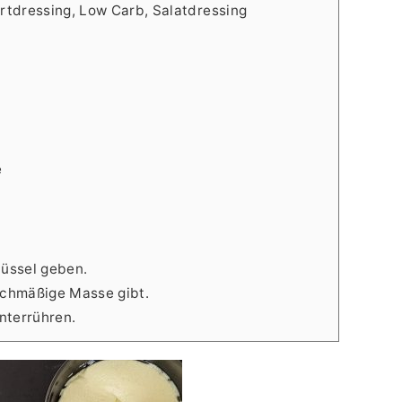
urtdressing, Low Carb, Salatdressing
e
hüssel geben.
eichmäßige Masse gibt.
nterrühren.