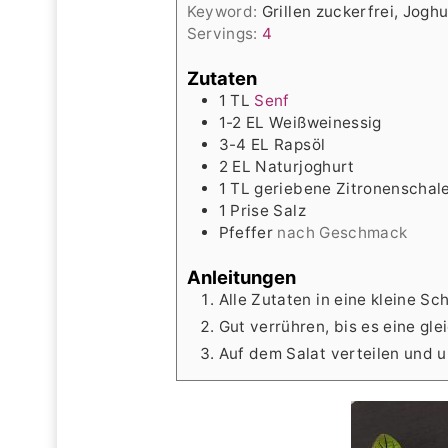
Keyword:
Grillen zuckerfrei, Jogh
Servings:
4
Zutaten
1
TL
Senf
1-2
EL
Weißweinessig
3-4
EL
Rapsöl
2
EL
Naturjoghurt
1
TL
geriebene Zitronenschal
1
Prise
Salz
Pfeffer
nach Geschmack
Anleitungen
Alle Zutaten in eine kleine Sc
Gut verrühren, bis es eine gl
Auf dem Salat verteilen und u