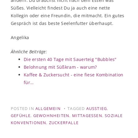
ändern. Du brauchst nicht nach dem Essen was
Süßes. Vielleicht findest Du ja auch eine nette
Kollegin oder eine Freundin, die mitmacht. Ein gutes
Gespräch ist das beste Seelenfutter überhaupt.
Angelika
Ähnliche Beiträge:
Die ersten 40 Tage mit Sauerteig "Bubbles"
Belohnung mit Süßkram - warum?
Kaffee & Zuckersucht - eine fiese Kombination
für…
POSTED IN
ALLGEMEIN
TAGGED
AUSSTIEG
,
GEFÜHLE
,
GEWOHNHEITEN
,
MITTAGESSEN
,
SOZIALE
KONVENTIONEN
,
ZUCKERFALLE