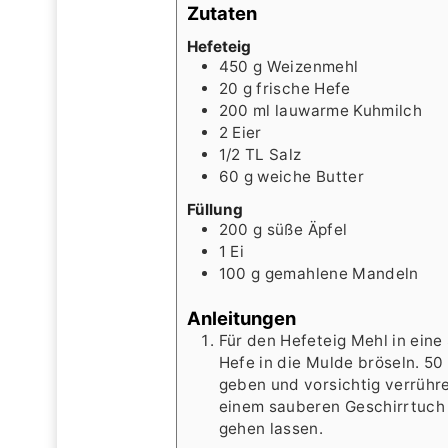
Zutaten
Hefeteig
450
g
Weizenmehl
20
g
frische Hefe
200
ml
lauwarme Kuhmilch
2
Eier
1/2
TL
Salz
60
g
weiche Butter
Füllung
200
g
süße Äpfel
1
Ei
100
g
gemahlene Mandeln
Anleitungen
Für den Hefeteig Mehl in ein
Hefe in die Mulde bröseln. 50
geben und vorsichtig verrühr
einem sauberen Geschirrtuch
gehen lassen.