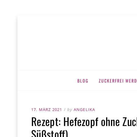
MEINE ZUC
zuckerfrei leben
Skip
BLOG
ZUCKERFREI WERD
to
content
POSTED
17. MÄRZ 2021
by
ANGELIKA
Rezept: Hefezopf ohne Zuc
ON
Süßstoff)