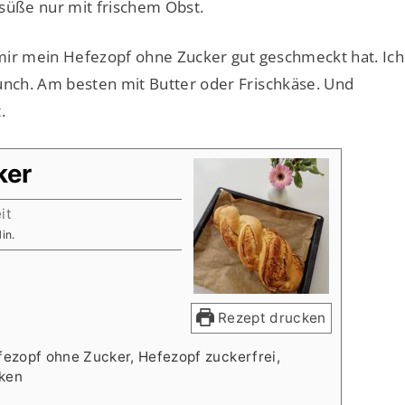
h süße nur mit frischem Obst.
mir mein Hefezopf ohne Zucker gut geschmeckt hat. Ich
nch. Am besten mit Butter oder Frischkäse. Und
.
ker
it
inuten
in.
Rezept drucken
ezopf ohne Zucker, Hefezopf zuckerfrei,
cken