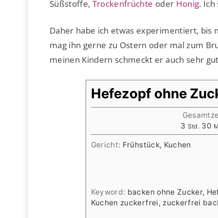
Süßstoffe,
Trockenfrüchte
oder
Honig
. Ic
Daher habe ich etwas experimentiert, bis 
mag ihn gerne zu Ostern oder mal zum Bru
meinen Kindern schmeckt er auch sehr gut
Hefezopf ohne Zuc
Gesamtze
Stunden
M
3
30
Std.
M
Gericht:
Frühstück, Kuchen
Keyword:
backen ohne Zucker, Hef
Kuchen zuckerfrei, zuckerfrei ba