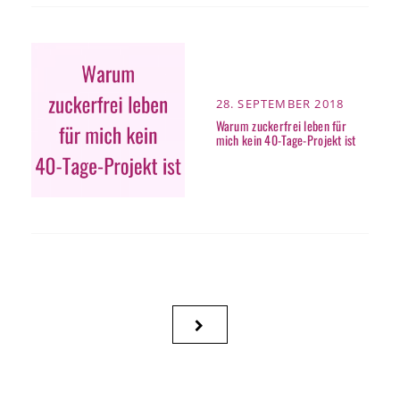
POSTED
28. SEPTEMBER 2018
ON
Warum zuckerfrei leben für
mich kein 40-Tage-Projekt ist
Seitennummerierung
NEXT
der
PAGE
Beiträge