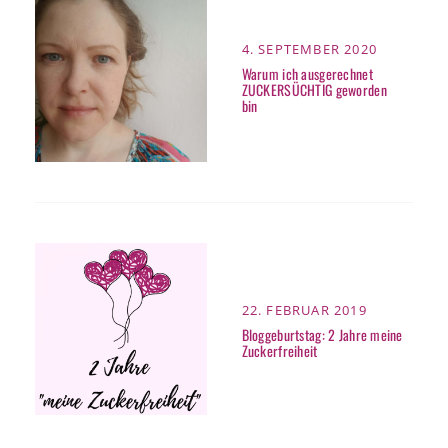
POSTED
4. SEPTEMBER 2020
ON
Warum ich ausgerechnet
ZUCKERSÜCHTIG geworden
bin
POSTED
22. FEBRUAR 2019
ON
Bloggeburtstag: 2 Jahre meine
Zuckerfreiheit