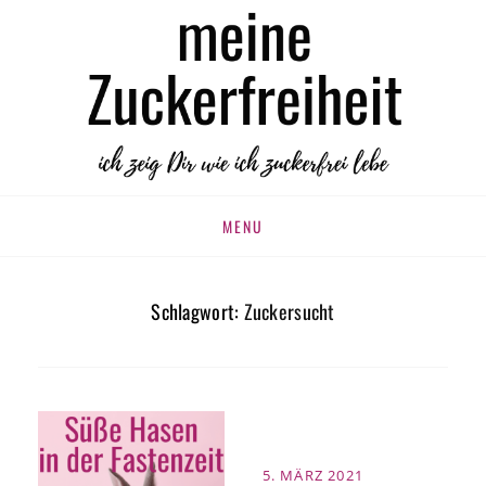
MEINE
zuckerfrei leben
ZUCKERFREIHEIT
Skip
MENU
to
content
Schlagwort:
Zuckersucht
POSTED
5. MÄRZ 2021