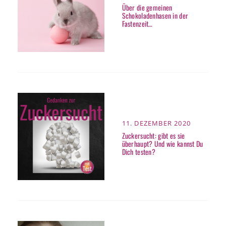
ON
Über die gemeinen
Schokoladenhasen in der
Fastenzeit…
POSTED
11. DEZEMBER 2020
ON
Zuckersucht: gibt es sie
überhaupt? Und wie kannst Du
Dich testen?