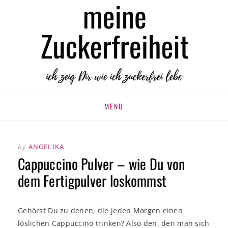
MEINE
zuckerfrei leben
ZUCKERFREIHEIT
Skip
MENU
to
content
by
ANGELIKA
Cappuccino Pulver – wie Du von
dem Fertigpulver loskommst
Gehörst Du zu denen, die jeden Morgen einen
löslichen Cappuccino trinken? Also den, den man sich