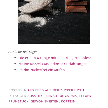
Ähnliche Beiträge:
Die ersten 40 Tage mit Sauerteig "Bubbles"
Meine Kezzel Wasserkocher Erfahrungen
Im dm zuckerfrei einkaufen
POSTED IN
AUSSTIEG AUS DER ZUCKERSUCHT
TAGGED
AUSSTIEG
,
ERNÄHRUNGSUMSTELLUNG
,
FRÜHSTÜCK
,
GEWOHNHEITEN
,
KOFFEIN