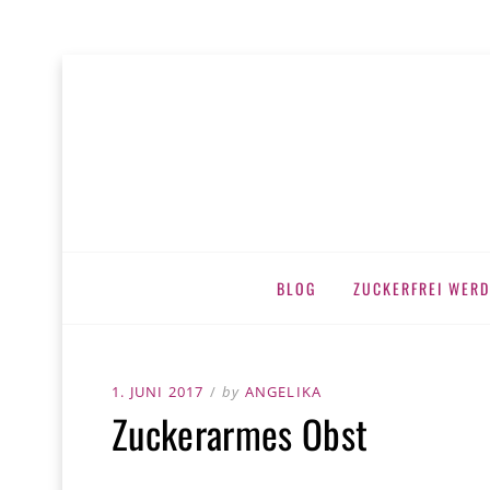
MEINE ZUC
zuckerfrei leben
Skip
BLOG
ZUCKERFREI WERD
to
content
POSTED
1. JUNI 2017
by
ANGELIKA
Zuckerarmes Obst
ON